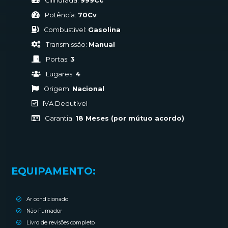
Cilindrada:
999Cc
Potência:
70Cv
Combustivel:
Gasolina
Transmissão:
Manual
Portas:
3
Lugares:
4
Origem:
Nacional
IVA Dedutível
Garantia:
18 Meses (por mútuo acordo)
EQUIPAMENTO:
Ar condicionado
Não Fumador
Livro de revisões completo