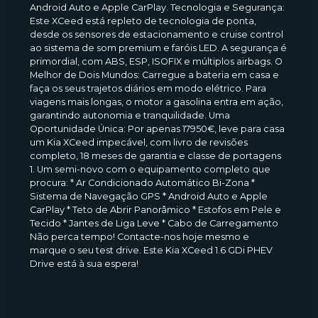
Android Auto e Apple CarPlay. Tecnologia e Segurança:
Este XCeed está repleto de tecnologia de ponta,
desde os sensores de estacionamento e cruise control
ao sistema de som premium e faróis LED. A segurança é
primordial, com ABS, ESP, ISOFIX e múltiplos airbags. O
Melhor de Dois Mundos: Carregue a bateria em casa e
faça os seus trajetos diários em modo elétrico. Para
viagens mais longas, o motor a gasolina entra em ação,
garantindo autonomia e tranquilidade. Uma
Oportunidade Única: Por apenas 17950€, leve para casa
um Kia XCeed impecável, com livro de revisões
completo, 18 meses de garantia e classe de portagens
1. Um semi-novo com o equipamento completo que
procura: * Ar Condicionado Automático Bi-Zona *
Sistema de Navegação GPS * Android Auto e Apple
CarPlay * Teto de Abrir Panorâmico * Estofos em Pele e
Tecido * Jantes de Liga Leve * Cabo de Carregamento
Não perca tempo! Contacte-nos hoje mesmo e
marque o seu test drive. Este Kia XCeed 1.6 GDi PHEV
Drive está à sua espera!