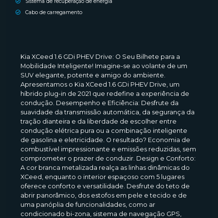
Sistema de recuperação de energia
Cabo de carregamento
Kia XCeed 1.6 GDi PHEV Drive: O Seu Bilhete para a
Mobilidade Inteligente! Imagine-se ao volante de um
SUV elegante, potente e amigo do ambiente.
Apresentamos o Kia XCeed 1.6 GDi PHEV Drive, um
híbrido plug-in de 2021 que redefine a experiência de
condução. Desempenho e Eficiência: Desfrute da
suavidade da transmissão automática, da segurança da
tração dianteira e da liberdade de escolher entre
condução elétrica pura ou a combinação inteligente
de gasolina e eletricidade. O resultado? Economia de
combustível impressionante e emissões reduzidas, sem
comprometer o prazer de conduzir. Design e Conforto:
A cor branca metalizada realça as linhas dinâmicas do
XCeed, enquanto o interior espaçoso com 5 lugares
oferece conforto e versatilidade. Desfrute do teto de
abrir panorâmico, dos estofos em pele e tecido e de
uma panóplia de funcionalidades, como ar
condicionado bi-zona, sistema de navegação GPS,