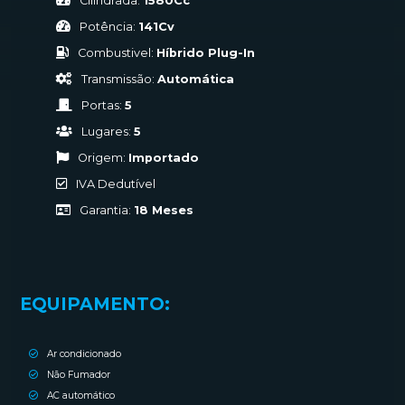
Cilindrada:
1580Cc
Potência:
141Cv
Combustivel:
Híbrido Plug-In
Transmissão:
Automática
Portas:
5
Lugares:
5
Origem:
Importado
IVA Dedutível
Garantia:
18 Meses
EQUIPAMENTO:
Ar condicionado
Não Fumador
AC automático