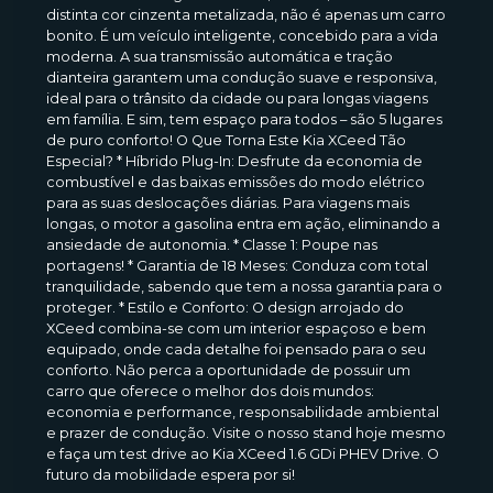
distinta cor cinzenta metalizada, não é apenas um carro
bonito. É um veículo inteligente, concebido para a vida
moderna. A sua transmissão automática e tração
dianteira garantem uma condução suave e responsiva,
ideal para o trânsito da cidade ou para longas viagens
em família. E sim, tem espaço para todos – são 5 lugares
de puro conforto! O Que Torna Este Kia XCeed Tão
Especial? * Híbrido Plug-In: Desfrute da economia de
combustível e das baixas emissões do modo elétrico
para as suas deslocações diárias. Para viagens mais
longas, o motor a gasolina entra em ação, eliminando a
ansiedade de autonomia. * Classe 1: Poupe nas
portagens! * Garantia de 18 Meses: Conduza com total
tranquilidade, sabendo que tem a nossa garantia para o
proteger. * Estilo e Conforto: O design arrojado do
XCeed combina-se com um interior espaçoso e bem
equipado, onde cada detalhe foi pensado para o seu
conforto. Não perca a oportunidade de possuir um
carro que oferece o melhor dos dois mundos:
economia e performance, responsabilidade ambiental
e prazer de condução. Visite o nosso stand hoje mesmo
e faça um test drive ao Kia XCeed 1.6 GDi PHEV Drive. O
futuro da mobilidade espera por si!