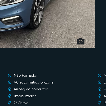
53
Não Fumador
A
AC automático bi-zona
D
Airbag do condutor
F
Imobilizador
A
2ª Chave
I