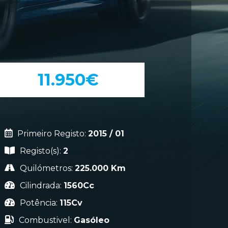
11.950€
Primeiro Registo:
2015 / 01
Registo(s):
2
Quilómetros:
225.000 Km
Cilindrada:
1560Cc
Potência:
115Cv
Combustivel:
Gasóleo