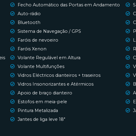
Fecho Automático das Portas em Andamento
S
Auto-rádio
C
Bluetooth
C
Sistema de Navegação / GPS
P
Faróis de nevoeiro
L
Faróis Xenon
R
eis
Volante Regulável em Altura
C
Volante Multifunções
V
Vidros Eléctricos dianteiros + traseiros
V
Vidros Insonorizantes e Atérmicos
B
Apoio de braço dianteiro
A
Estofos em meia-pele
E
Pintura Metalizada
J
Jantes de liga leve 18"