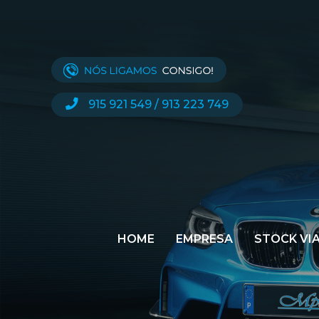
915 921 549
/
913 223 749
HOME
EMPRESA
STOCK VI